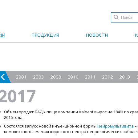
ИИ
ПРОДУКЦИЯ
НОВОСТИ
К
2001
2003
2008
2010
2011
2012
2013
2017
2017
Объем продаж БАД к пище компании Valeant вырос на 184% по ср
2016 года.
Состоялся запуск новой инъекционной формы
Нейромультивита
–
комплексного лечения широкого спектра неврологических заболе