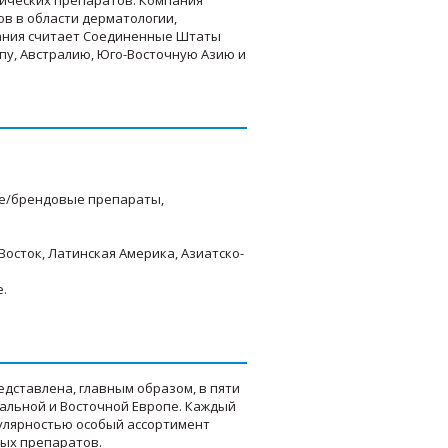
ических препаратов. Компания
в в области дерматологии,
ания считает Соединенные Штаты
пу, Австралию, Юго-Восточную Азию и
ые/брендовые препараты,
осток, Латинская Америка, Азиатско-
е.
редставлена, главным образом, в пяти
ральной и Восточной Европе. Каждый
опулярностью особый ассортимент
ых препаратов.