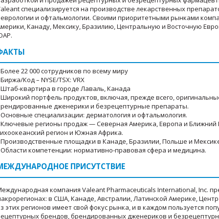
разработкой и продажей рецептурных и безрецептурных фармацевт
Valeant специализируется на производстве лекарственных препарато
неврологии и офтальмологии. Своими приоритетными рынками комп
Америки, Канаду, Мексику, Бразилию, Центральную и Восточную Евро
ЮАР.
ФАКТЫ
 Более 22 000 сотрудников по всему миру
 Биржа/Код – NYSE/TSX: VRX
• Штаб-квартира в городе Лаваль, Канада
• Широкий портфель продуктов, включая, прежде всего, оригинальн
брендированные дженерики и безрецептурные препараты.
• Основные специализации: дерматология и офтальмология.
• Ключевые регионы продаж — Северная Америка, Европа и Ближний В
Тихоокеанский регион и Южная Африка.
• Производственные площадки в Канаде, Бразилии, Польше и Мексик
• Области компетенции: нормативно-правовая сфера и медицина.
МЕЖДУНАРОДНОЕ ПРИСУТСТВИЕ
еждународная компания Valeant Pharmaceuticals International, Inc. п
макрорегионах: в США, Канаде, Австралии, Латинской Америке, Цент
из этих регионов имеет свой фокус рынка, и в каждом пользуется п
рецептурных брендов, брендированных дженериков и безрецептурн