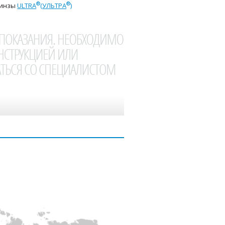
®
®
линзы
ULTRA
(
УЛЬТРА
)