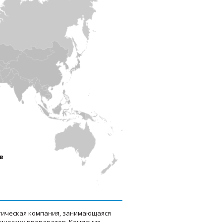
в
евтическая компания, занимающаяся